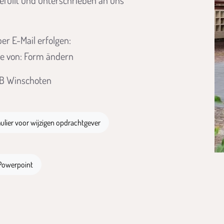
füllt und unterschrieben an uns
er E-Mail erfolgen:
e von: Form ändern
VB Winschoten
 Datei
ulier voor wijzigen opdrachtgever
Powerpoint