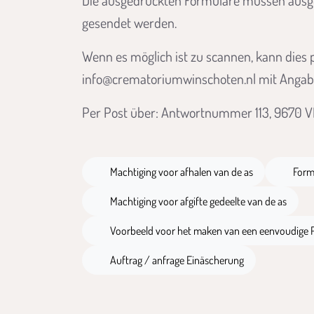
Die ausgedruckten Formulare müssen ausge
gesendet werden.
Wenn es möglich ist zu scannen, kann dies p
info@crematoriumwinschoten.nl mit Angab
Per Post über: Antwortnummer 113, 9670 
DOCX Datei
DOCX
Machtiging voor afhalen van de as
Form
DOCX Datei
Machtiging voor afgifte gedeelte van de as
PDF Datei
Voorbeeld voor het maken van een eenvoudige 
PDF Datei
Auftrag / anfrage Einäscherung