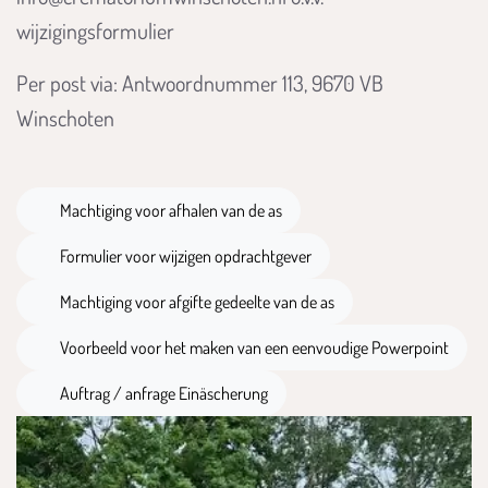
wijzigingsformulier
Per post via: Antwoordnummer 113, 9670 VB
Winschoten
DOCX Bestand
Machtiging voor afhalen van de as
DOCX Bestand
Formulier voor wijzigen opdrachtgever
DOCX Bestand
Machtiging voor afgifte gedeelte van de as
PDF Bestand
Voorbeeld voor het maken van een eenvoudige Powerpoint
PDF Bestand
Auftrag / anfrage Einäscherung