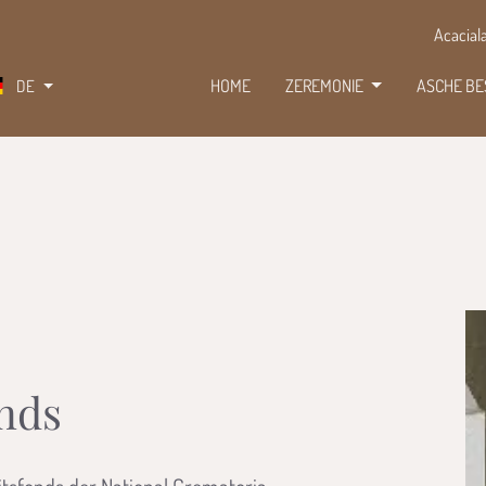
Acacial
DE
HOME
ZEREMONIE
ASCHE B
onds