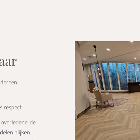
laar
iedereen
s respect.
overledene, de
delen blijken.