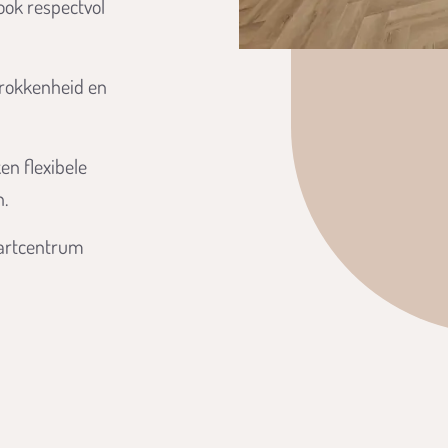
ok respectvol
trokkenheid en
n flexibele
n.
vaartcentrum